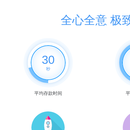
全心全意 极
30
秒
平均存款时间