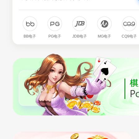
BB电子
PG电子
JDB电子
MG电子
CQ9电子