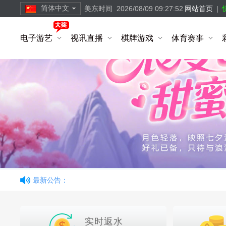
简体中文
美东时间
2026/08/09 09:27:53
网站首页
|
繁體中文
电子游艺
视讯直播
棋牌游戏
体育赛事
简体中文
English
最新公告：
实时返水